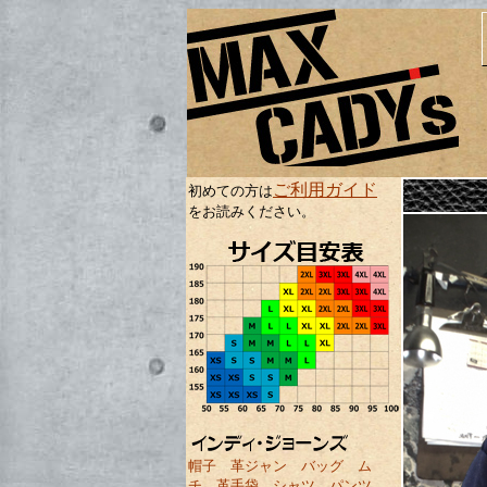
ご利用ガイド
初めての方は
をお読みください。
帽子
革ジャン
バッグ
ム
チ
革手袋
シャツ
パンツ