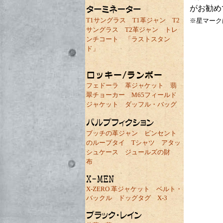
がお勧め
T1サングラス
T1革ジャン
T2
※星マーク
サングラス
T2革ジャン
トレ
ンチコート
「ラストスタン
ド」
フェドーラ
革ジャケット
翡
翠チョーカー
M65フィールド
ジャケット
ダッフル・バッグ
ブッチの革ジャン
ビンセント
のループタイ
Tシャツ
アタッ
シュケース
ジュールズの財
布
X-ZERO 革ジャケット
ベルト・
バックル
ドッグタグ
X-3