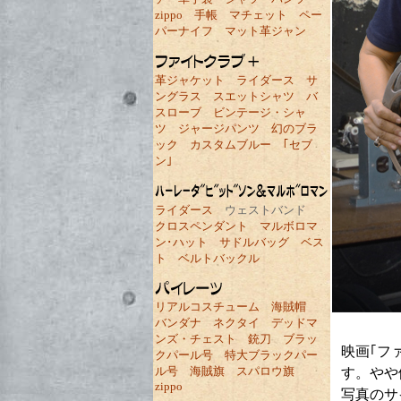
zippo
手帳
マチェット
ペー
パーナイフ
マット革ジャン
革ジャケット
ライダース
サ
ングラス
スエットシャツ
バ
スローブ
ビンテージ・シャ
ツ
ジャージパンツ
幻のブラ
ック
カスタムブルー
｢セブ
ン｣
ライダース
ウェストバンド
クロスペンダント
マルボロマ
ン･ハット
サドルバッグ
ベス
ト
ベルトバックル
リアルコスチューム
海賊帽
バンダナ
ネクタイ
デッドマ
ンズ・チェスト
銃刀
ブラッ
映画｢フ
クパール号
特大ブラックパー
ル号
海賊旗
スパロウ旗
す。やや
zippo
写真のサ