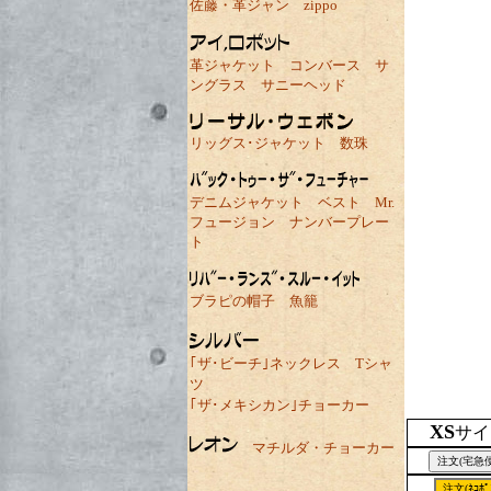
佐藤・革ジャン
zippo
革ジャケット
コンバース
サ
ングラス
サニーヘッド
リッグス･ジャケット
数珠
デニムジャケット
ベスト
Mr.
フュージョン
ナンバープレー
ト
ブラピの帽子
魚籠
｢ザ･ビーチ｣ネックレス
Tシャ
ツ
｢ザ･メキシカン｣チョーカー
XS
サイ
マチルダ・チョーカー