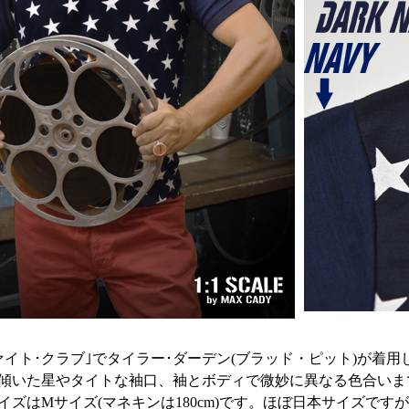
ァイト･クラブ｣でタイラー･ダーデン(ブラッド・ピット)が着
傾いた星やタイトな袖口、袖とボディで微妙に異なる色合いま
イズはMサイズ(マネキンは180cm)です。ほぼ日本サイズで