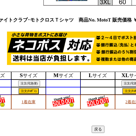
ァイトクラブ･モトクロスＴシャツ 商品No. MotoT 販売価格
￥
S
M
L
XL
ズ
サイズ
サイズ
サイズ
サ
1着在庫
2着在