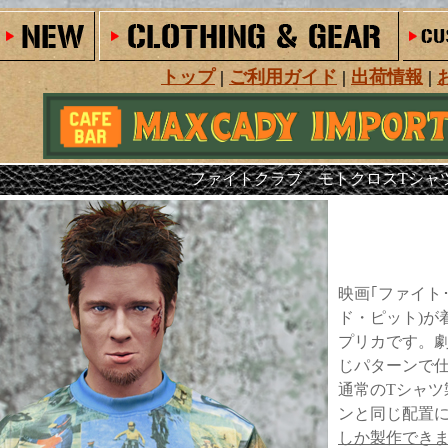
トップ
|
ご利用ガイド
|
出荷情報
|
ファイトクラブ モトクロスTシャ
映画｢ファイト
ド・ピット)が
プリカです。
じパターンで
通常のTシャツ
ンと同じ配置
しか製作でき