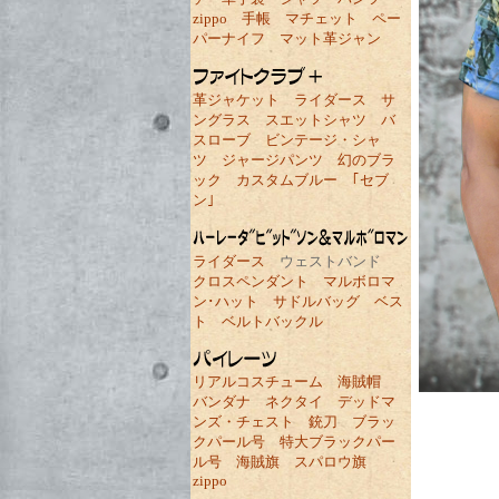
zippo
手帳
マチェット
ペー
パーナイフ
マット革ジャン
革ジャケット
ライダース
サ
ングラス
スエットシャツ
バ
スローブ
ビンテージ・シャ
ツ
ジャージパンツ
幻のブラ
ック
カスタムブルー
｢セブ
ン｣
ライダース
ウェストバンド
クロスペンダント
マルボロマ
ン･ハット
サドルバッグ
ベス
ト
ベルトバックル
リアルコスチューム
海賊帽
バンダナ
ネクタイ
デッドマ
ンズ・チェスト
銃刀
ブラッ
クパール号
特大ブラックパー
ル号
海賊旗
スパロウ旗
zippo