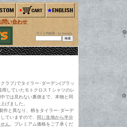
お問い合わせ
サイト内検索 by Google
ツ
･クラブ｣でタイラー･ダーデン(ブラッ
着用していたモトクロスＴシャツのレ
劇中では見れない裏側まで、本物と同
仕上げました。
製作と異なり、柄をタイラー･ダーデ
にしていますので、
同じ生地から半分
ません
。プレミアム価格をご了承くだ