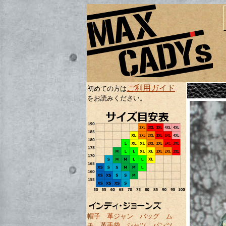
ご利用ガイド
初めての方は
をお読みください。
帽子
革ジャン
バッグ
ム
チ
革手袋
シャツ
パンツ