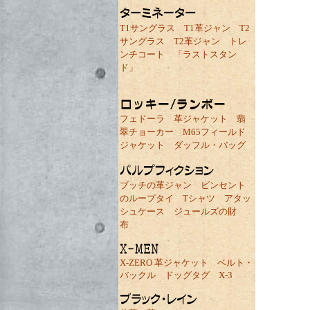
T1サングラス
T1革ジャン
T2
サングラス
T2革ジャン
トレ
ンチコート
「ラストスタン
ド」
フェドーラ
革ジャケット
翡
翠チョーカー
M65フィールド
ジャケット
ダッフル・バッグ
ブッチの革ジャン
ビンセント
のループタイ
Tシャツ
アタッ
シュケース
ジュールズの財
布
X-ZERO 革ジャケット
ベルト・
バックル
ドッグタグ
X-3