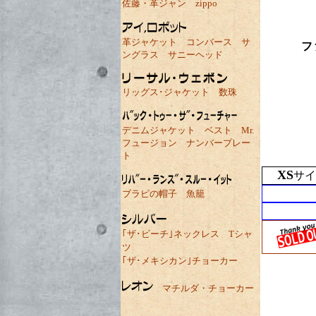
佐藤・革ジャン
zippo
革ジャケット
コンバース
サ
フ
ングラス
サニーヘッド
リッグス･ジャケット
数珠
デニムジャケット
ベスト
Mr.
フュージョン
ナンバープレー
ト
XS
サイ
ブラピの帽子
魚籠
｢ザ･ビーチ｣ネックレス
Tシャ
ツ
｢ザ･メキシカン｣チョーカー
マチルダ・チョーカー